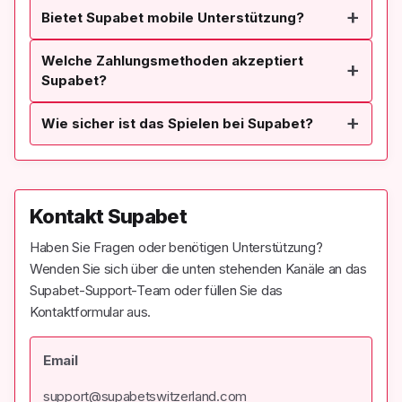
Bietet Supabet mobile Unterstützung?
Welche Zahlungsmethoden akzeptiert
Supabet?
Wie sicher ist das Spielen bei Supabet?
Kontakt Supabet
Haben Sie Fragen oder benötigen Unterstützung?
Wenden Sie sich über die unten stehenden Kanäle an das
Supabet-Support-Team oder füllen Sie das
Kontaktformular aus.
Email
support@supabetswitzerland.com