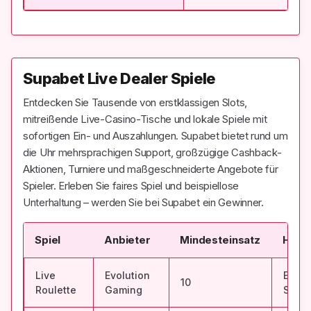
Supabet Live Dealer Spiele
Entdecken Sie Tausende von erstklassigen Slots,
mitreißende Live-Casino-Tische und lokale Spiele mit
sofortigen Ein- und Auszahlungen. Supabet bietet rund um
die Uhr mehrsprachigen Support, großzügige Cashback-
Aktionen, Turniere und maßgeschneiderte Angebote für
Spieler. Erleben Sie faires Spiel und beispiellose
Unterhaltung – werden Sie bei Supabet ein Gewinner.
Spiel
Anbieter
Mindesteinsatz
Haup
Live
Evolution
Echtz
10
Roulette
Gaming
Strea