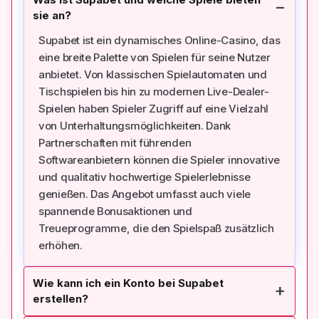
sie an?
Supabet ist ein dynamisches Online-Casino, das
eine breite Palette von Spielen für seine Nutzer
anbietet. Von klassischen Spielautomaten und
Tischspielen bis hin zu modernen Live-Dealer-
Spielen haben Spieler Zugriff auf eine Vielzahl
von Unterhaltungsmöglichkeiten. Dank
Partnerschaften mit führenden
Softwareanbietern können die Spieler innovative
und qualitativ hochwertige Spielerlebnisse
genießen. Das Angebot umfasst auch viele
spannende Bonusaktionen und
Treueprogramme, die den Spielspaß zusätzlich
erhöhen.
Wie kann ich ein Konto bei Supabet
erstellen?