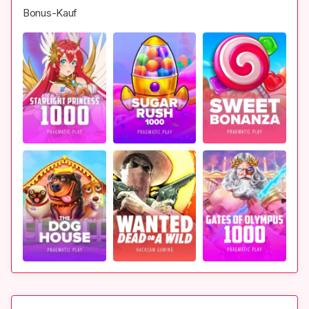
Bonus-Kauf