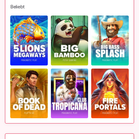
Beliebt