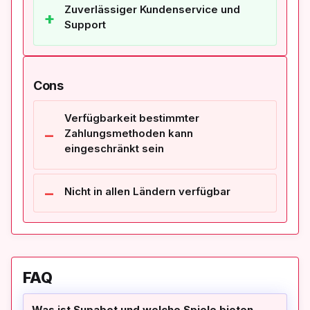
Zuverlässiger Kundenservice und
Support
Cons
Verfügbarkeit bestimmter
Zahlungsmethoden kann
eingeschränkt sein
Nicht in allen Ländern verfügbar
FAQ
Was ist Supabet und welche Spiele bieten