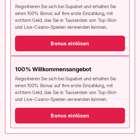
Registrieren Sie sich bei Supabet und erhalten Sie
einen 100% Bonus auf Ihre erste Einzahlung, mit
echtem Geld, das Sie in Tausenden von Top-Slot-
und Live-Casino-Spielen verwenden können.
Bonus einlösen
100% Willkommensangebot
Registrieren Sie sich bei Supabet und erhalten Sie
einen 100% Bonus auf Ihre erste Einzahlung, mit
echtem Geld, das Sie in Tausenden von Top-Slot-
und Live-Casino-Spielen verwenden können.
Bonus einlösen