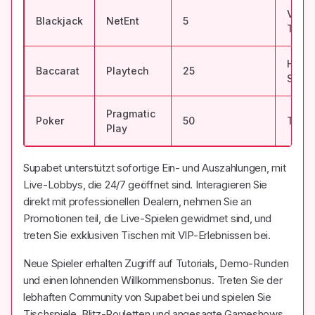
Vers
Blackjack
NetEnt
5
Tisch
High
Baccarat
Playtech
25
Spiel
Pragmatic
Poker
50
Turn
Play
Supabet unterstützt sofortige Ein- und Auszahlungen, mit
Live-Lobbys, die 24/7 geöffnet sind. Interagieren Sie
direkt mit professionellen Dealern, nehmen Sie an
Promotionen teil, die Live-Spielen gewidmet sind, und
treten Sie exklusiven Tischen mit VIP-Erlebnissen bei.
Neue Spieler erhalten Zugriff auf Tutorials, Demo-Runden
und einen lohnenden Willkommensbonus. Treten Sie der
lebhaften Community von Supabet bei und spielen Sie
Tischspiele, Blitz-Rouletten und angesagte Gameshows